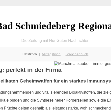
Bad Schmiedeberg Regiona
Die Zeitung mit Nur Guten Nachrichten
Obstkorb |
Mittagstisch
|
Branchenbuch
 perfekt in der Firma
delikaten Geheimwaffen für ein starkes Immunsys
zündungshemmenden und vitalisierenden Bioaktivstoffen, die ziel
kale binden und die Synthese neuer Körperzellen sowie die En
 Früchte gelten deshalb als leistungsstarke, wohlschmeckende