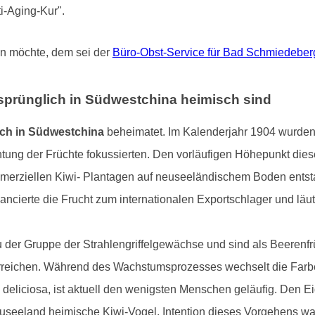
i-Aging-Kur".
en möchte, dem sei der
Büro-Obst-Service für Bad Schmiedeber
rsprünglich in Südwestchina heimisch sind
ich in Südwestchina
beheimatet. Im Kalenderjahr 1904 wurden 
chtung der Früchte fokussierten. Den vorläufigen Höhepunkt die
mmerziellen Kiwi- Plantagen auf neuseeländischem Boden entstan
ncierte die Frucht zum internationalen Exportschlager und läu
 der Gruppe der Strahlengriffelgewächse und sind als Beerenfrü
erreichen. Während des Wachstumsprozesses wechselt die Farbe
 deliciosa, ist aktuell den wenigsten Menschen geläufig. Den E
useeland heimische Kiwi-Vogel. Intention dieses Vorgehens wa