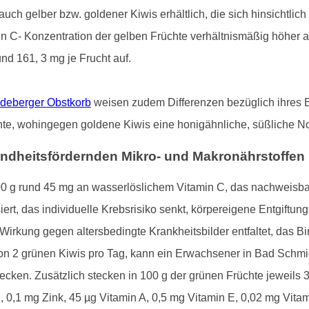
uch gelber bzw. goldener Kiwis erhältlich, die sich hinsichtlich
min C- Konzentration der gelben Früchte verhältnismäßig höher a
nd 161, 3 mg je Frucht auf.
deberger Obstkorb
weisen zudem Differenzen bezüglich ihres E
te, wohingegen goldene Kiwis eine honigähnliche, süßliche Not
esundheitsfördernden Mikro- und Makronährstoffen
 g rund 45 mg an wasserlöslichem Vitamin C, das nachweisbar
isiert, das individuelle Krebsrisiko senkt, körpereigene Entgif
 Wirkung gegen altersbedingte Krankheitsbilder entfaltet, das 
von 2 grünen Kiwis pro Tag, kann ein Erwachsener in Bad Schm
ecken. Zusätzlich stecken in 100 g der grünen Früchte jeweils
0,1 mg Zink, 45 µg Vitamin A, 0,5 mg Vitamin E, 0,02 mg Vitam