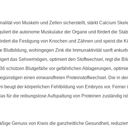
alität von Muskeln und Zellen sicherstellt, stärkt Calcium Sk
liert die autonome Muskulatur der Organe und fördert die Stab
ördert die Festigung von Knochen und Zähnen und speist die Kö
die Blutbildung, wohingegen Zink die Immunaktivität sanft ankur
igert das Sehvermögen, optimiert den Stoffwechsel, regt die Bil
6 schützen Blutgefäße vor gefährlichen Ablagerungen, optimier
günstigen einen einwandfreien Proteinstoffwechsel. Die in den
m beugt der körperlichen Fehlbildung von Embryos vor. Ferner 
s für die reibungslose Aufspaltung von Proteinen zuständig ist
äßige Genuss von Kiwis die ganzheitliche Gesundheit, reduziert